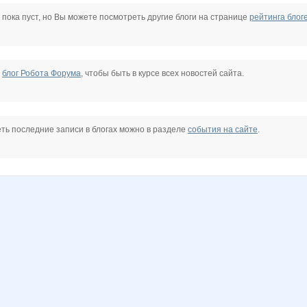
stasiay
Anyt
Atamanka
Barbra
Bupyc
Charmed Lady
Choly
 пока пуст, но Вы можете посмотреть другие блоги на странице
рейтинга блог
na
KRASOTKA_N
Kathrin
Kcenya
KissNet
Knita
Koshkakrol
е
блог Робота Форума
, чтобы быть в курсе всех новостей сайта.
MamaNT
Miledy
Mini_mouse
NADA77-77
NASIK
Naatka
ть последние записи в блогах можно в разделе
события на сайте
.
-looking
Nutka
OXMAS
OleOka
OlgaValerievna
Olgs
OlkaRum
a20
Taisiya
Tanyashaa
Tupperwarenn
VITORIYA
ZLATTO
_veter_