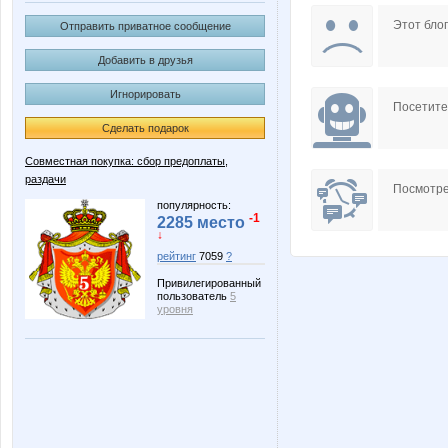
AnnaSi
Anna
Этот блог
Отправить приватное сообщение
Добавить в друзья
Игнорировать
IRES
Irinabzi
Посетит
Сделать подарок
Совместная покупка: сбор предоплаты,
раздачи
MACKOTT
MIX-2-MISS
Посмотре
популярность:
-1
2285 место
↓
рейтинг
7059
?
Ne_lena
Nice
Привилегированный
пользователь
5
уровня
Shark1
Svetyly