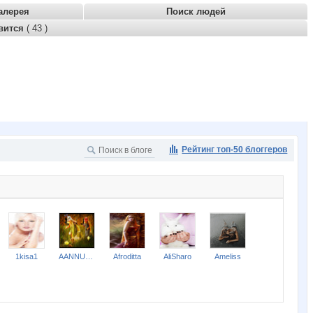
алерея
Поиск людей
вится
( 43 )
Рейтинг топ-50 блоггеров
1kisa1
AANNUSHKA
Afroditta
AliSharo
Ameliss