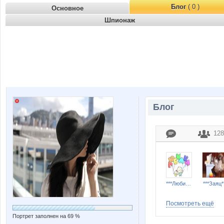
Блог
( 0 )
Основное
Шпионаж
Блог
128
***Любимка***
***Заяц*
Посмотреть ещё
Портрет заполнен на 69 %