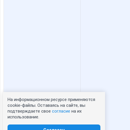
anusha21
azaliya
facel
fann88
kleines
konavic
nastenka16
natali18
На информационном ресурсе применяются
Статистика портрета:
cookie-файлы. Оставаясь на сайте, вы
sparrow
stauri
подтверждаете свое
согласие
на их
сейчас просматривают портрет - 0
использование.
зарегистрированные пользователи
посетившие портрет за 7 дней - 0