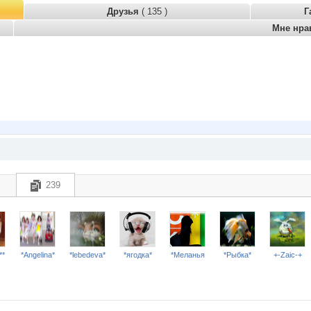
Друзья
( 135 )
Г
Мне нра
239
**
*Angelina*
*lebedeva*
*ягодка*
*Меланья
*Рыбка*
+-Zaic-+