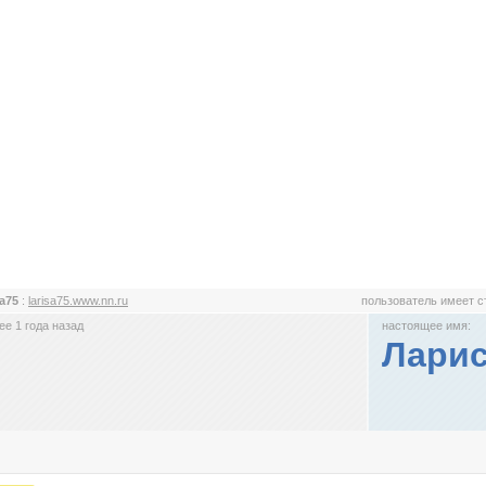
sa75
:
larisa75.www.nn.ru
пользователь имеет 
е 1 года назад
настоящее имя:
Лари